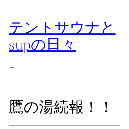
内
容
テントサウナと
を
ス
supの日々
キ
ッ
プ
鷹の湯続報！！