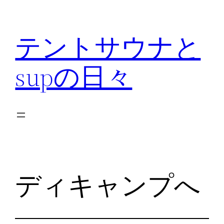
内
容
テントサウナと
を
ス
supの日々
キ
ッ
プ
ディキャンプへ