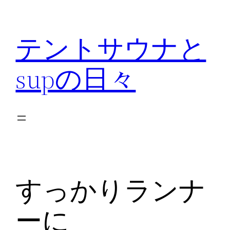
内
容
テントサウナと
を
ス
supの日々
キ
ッ
プ
すっかりランナ
ーに