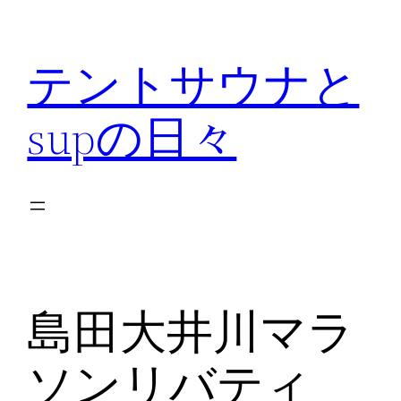
内
容
テントサウナと
を
ス
supの日々
キ
ッ
プ
島田大井川マラ
ソンリバティ